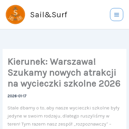
Przejdź
do
Sail&Surf
treści
Kierunek: Warszawa!
Szukamy nowych atrakcji
na wycieczki szkolne 2026
2026-01-17
Stale dbamy o to, aby nasze wycieczki szkolne były
jedyne w swoim rodzaju, dlatego ruszyliśmy w
teren! Tym razem nasz zespół „rozpoznawczy” –