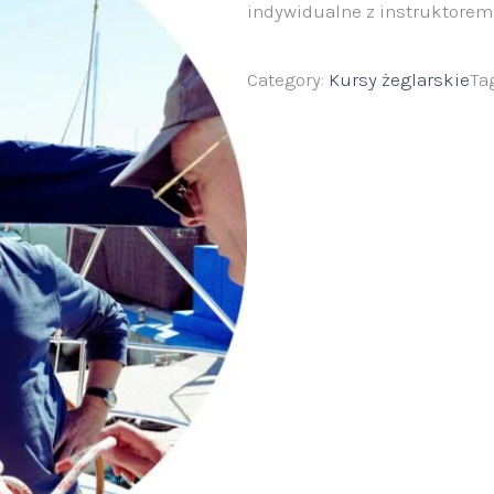
indywidualne z instruktorem 
Category:
Kursy żeglarskie
Ta