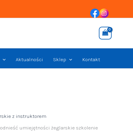
Aktualności
Sklep
Kontakt
rskie z instruktorem
podnieść umiejętności żeglarskie szkolenie