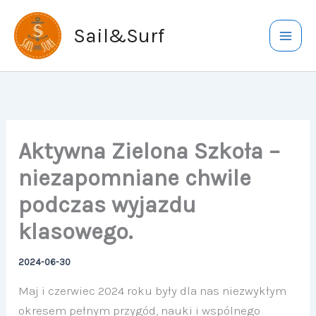
Przejdź
do
Sail&Surf
treści
Aktywna Zielona Szkoła –
niezapomniane chwile
podczas wyjazdu
klasowego.
2024-06-30
Maj i czerwiec 2024 roku były dla nas niezwykłym
okresem pełnym przygód, nauki i wspólnego