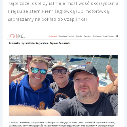
najbliższej okolicy istnieje możliwość skorzystania
z rejsu ze sternikiem żaglówką lub motorówką.
Zapraszamy na pokład do Czaplinka!