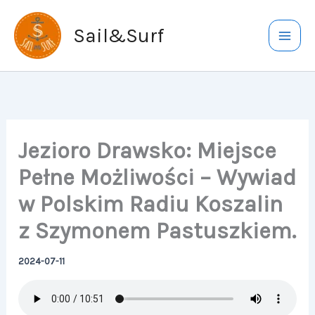
Przejdź
do
Sail&Surf
treści
Jezioro Drawsko: Miejsce
Pełne Możliwości – Wywiad
w Polskim Radiu Koszalin
z Szymonem Pastuszkiem.
2024-07-11