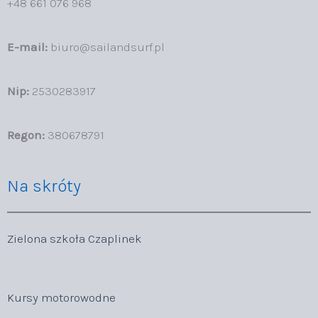
+48 661 076 968
E-mail:
biuro@sailandsurf.pl
Nip:
2530283917
Regon:
380678791
Na skróty
Zielona szkoła Czaplinek
Kursy motorowodne