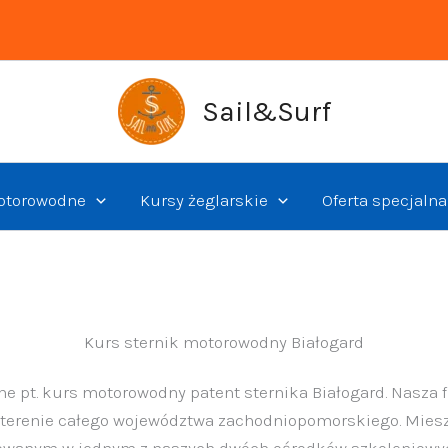
Sail&Surf
otorowodne
Kursy żeglarskie
Oferta specjalna
Kurs sternik motorowodny Białogard
 pt. kurs motorowodny patent sternika Białogard. Nasza
terenie całego województwa zachodniopomorskiego. Miesz
wanym w jednym z naszych dwóch ośrodków szkoleniowych.