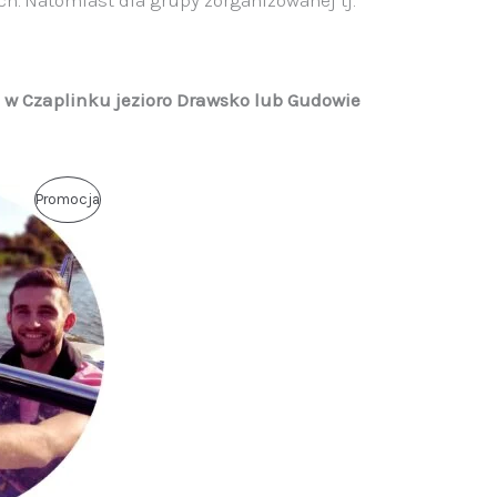
o w Czaplinku jezioro Drawsko lub Gudowie
Produkt
Promocja
W
Promocji