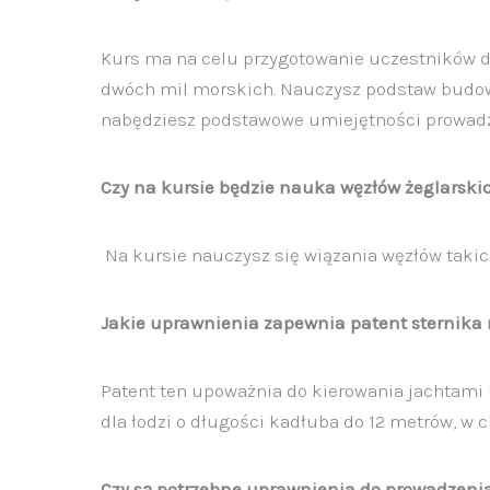
Kurs ma na celu przygotowanie uczestników d
dwóch mil morskich. Nauczysz podstaw budowy j
nabędziesz podstawowe umiejętności prowadzen
Czy na kursie będzie nauka węzłów żeglarski
Na kursie nauczysz się wiązania węzłów takich
Jakie uprawnienia zapewnia patent sternik
Patent ten upoważnia do kierowania jachtam
dla łodzi o długości kadłuba do 12 metrów, w 
Czy są potrzebne uprawnienia do prowadzen