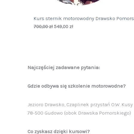
Kurs sternik motorowodny Drawsko Pomors
Pierwotna
Aktualna
700,00
zł
549,00
zł
cena
cena
wynosiła:
wynosi:
700,00 zł.
549,00 zł.
Najczęściej zadawane pytania:
Gdzie odbywa się szkolenie motorowodne?
Jezioro Drawsko, Czaplinek przystań O.W. Kusy
78-500 Gudowo (obok Drawska Pomorskiego)
Co zyskasz dzięki kursowi?