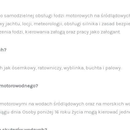
o samodzielnej obsługi łodzi motorowych na śródlądowyc
achtu, locji, meteorologii, obsługi silnika i zasad bezpi
ia łodzi, kierowania załogą oraz pracy jako załogant.
ch?
 jak ósemkowy, ratowniczy, wyblinka, buchta i palowy.
a motorowodnego?
i motorowymi na wodach śródlądowych oraz na morskich w
ciągu dnia. Osoby poniżej 16 roku życia mogą kierować jed
ia skuterów wodnych?