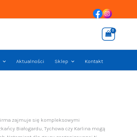
Aktualności
Sklep
Kontakt
 firma zajmuje się kompleksowymi
kańcy Białogardu, Tychowa czy Karlina mogą
 Natomiast dla grupy zorganizowanej tj.