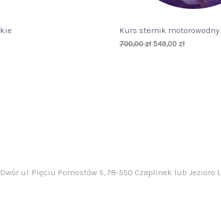
kie
Kurs sternik motorowodny
Pierwotna
Aktualna
700,00
zł
549,00
zł
cena
cena
wynosiła:
wynosi:
700,00 zł.
549,00 zł.
 Dwór ul. Pięciu Pomostów 5, 78-550 Czaplinek lub Jezioro 