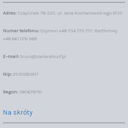
Adres:
Czaplinek 78-550, ul. Jana Kochanowskiego 8\10
Numer telefonu:
Szymon +48 734 770 777; Bartłomiej
+48 661 076 968
E-mail:
biuro@sailandsurf.pl
Nip:
2530283917
Regon:
380678791
Na skróty