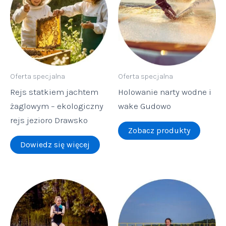
Oferta specjalna
Oferta specjalna
Rejs statkiem jachtem
Holowanie narty wodne i
żaglowym – ekologiczny
wake Gudowo
rejs jezioro Drawsko
Zobacz produkty
Dowiedz się więcej