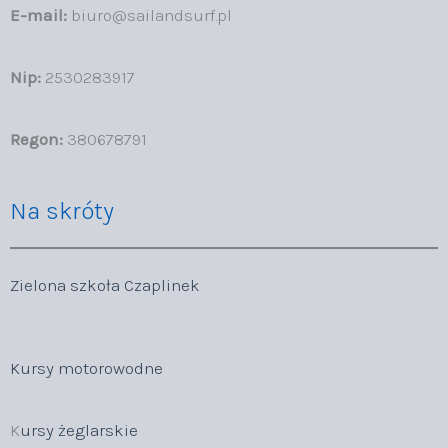
E-mail:
biuro@sailandsurf.pl
Nip:
2530283917
Regon:
380678791
Na skróty
Zielona szkoła Czaplinek
Kursy motorowodne
K
ursy żeglarskie