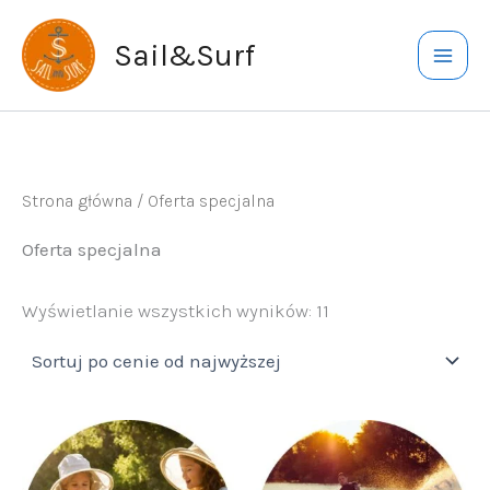
Przejdź
do
Sail&Surf
treści
Strona główna
/ Oferta specjalna
Oferta specjalna
Posortowane
Wyświetlanie wszystkich wyników: 11
według
ceny:
od
wysokiej
do
niskiej