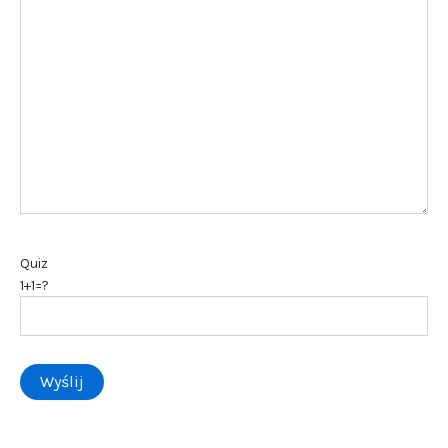
Quiz
1+1=?